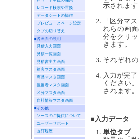
示されます
レコード検索や置換
データシートの操作
「区分マス
プレビューとページ設定
れらの画面
タブの切り替え
分をクリッ
■各画面の説明
きます。
見積入力画面
見積一覧画面
それぞれの
見積書出力画面
顧客マスタ画面
入力が完了
商品マスタ画面
ください。
担当者マスタ画面
されます。
区分マスタ画面
自社情報マスタ画面
■その他
ソースのご提供について
■入力データ
ユーザーサポート
単位タブ
改訂履歴