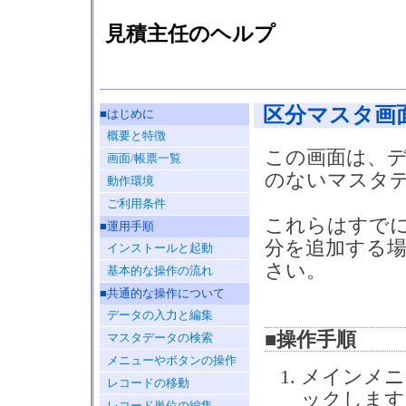
見積主任のヘルプ
区分マスタ画
■はじめに
概要と特徴
この画面は、
画面/帳票一覧
のないマスタ
動作環境
ご利用条件
これらはすで
■運用手順
分を追加する
インストールと起動
さい。
基本的な操作の流れ
■共通的な操作について
データの入力と編集
■操作手順
マスタデータの検索
メニューやボタンの操作
メインメニ
レコードの移動
ックします
レコード単位の編集