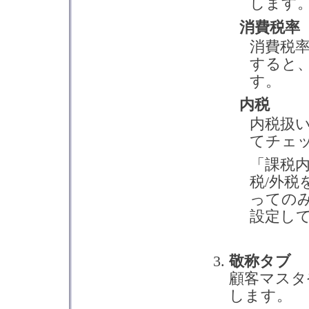
します
消費税率
消費税率
すると、
す。
内税
内税扱
てチェ
「課税
税/外
っての
設定し
敬称タブ
顧客マスタ
します。