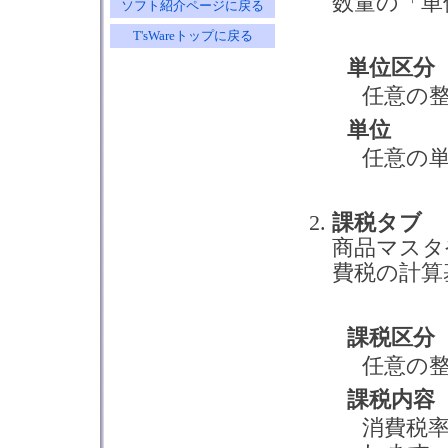
数量の「単
ソフト紹介ページに戻る
T'sWareトップに戻る
単位区分
任意の
単位
任意の
課税タブ
商品マスタ
費税の計算
課税区分
任意の
課税内容
消費税