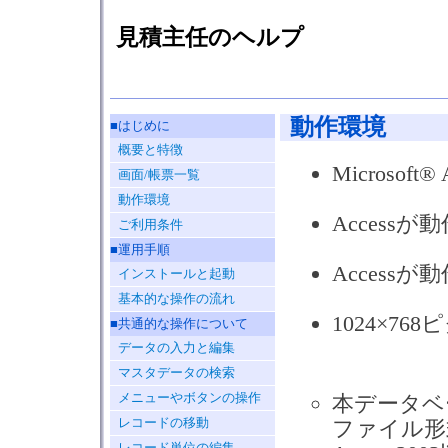
見積主任のヘルプ
動作環境
■はじめに
概要と特徴
Microsoft®
画面/帳票一覧
動作環境
Accessが
ご利用条件
■運用手順
Access
インストールと起動
基本的な操作の流れ
1024×7
■共通的な操作について
データの入力と編集
マスタデータの検索
メニューやボタンの操作
本データベー
レコードの移動
ファイル形式
レコード単位の編集