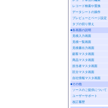
レコード検索や置換
データシートの操作
プレビューとページ設定
タブの切り替え
■各画面の説明
見積入力画面
見積一覧画面
見積書出力画面
顧客マスタ画面
商品マスタ画面
担当者マスタ画面
区分マスタ画面
自社情報マスタ画面
■その他
ソースのご提供について
ユーザーサポート
改訂履歴