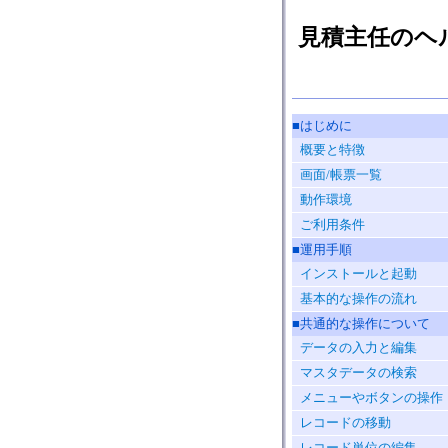
見積主任のヘ
■はじめに
概要と特徴
画面/帳票一覧
動作環境
ご利用条件
■運用手順
インストールと起動
基本的な操作の流れ
■共通的な操作について
データの入力と編集
マスタデータの検索
メニューやボタンの操作
レコードの移動
レコード単位の編集