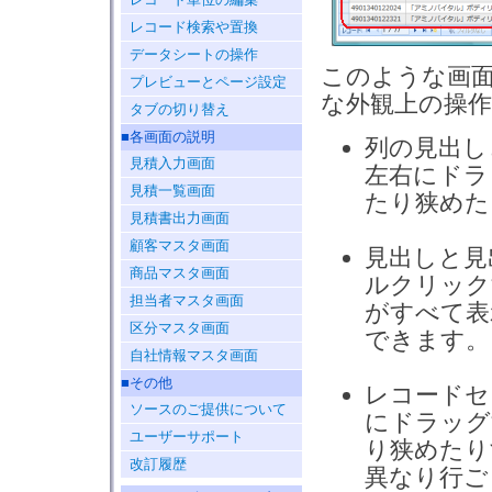
レコード検索や置換
データシートの操作
このような画面
プレビューとページ設定
な外観上の操
タブの切り替え
■各画面の説明
列の見出し
見積入力画面
左右にドラ
見積一覧画面
たり狭めた
見積書出力画面
顧客マスタ画面
見出しと見
商品マスタ画面
ルクリック
担当者マスタ画面
がすべて表
区分マスタ画面
できます。
自社情報マスタ画面
■その他
レコードセ
ソースのご提供について
にドラッグ
ユーザーサポート
り狭めたり
改訂履歴
異なり行ご