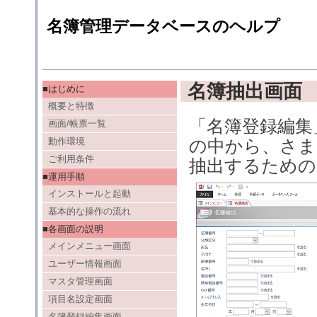
名簿管理データベースのヘルプ
名簿抽出画面
■はじめに
概要と特徴
「名簿登録編集
画面/帳票一覧
動作環境
の中から、さま
ご利用条件
抽出するための
■運用手順
インストールと起動
基本的な操作の流れ
■各画面の説明
メインメニュー画面
ユーザー情報画面
マスタ管理画面
項目名設定画面
名簿登録編集画面