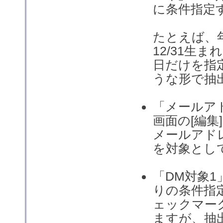
に条件指定
たとえば、
12/31生
日だけを指定
うな形で抽
「メールア
画面の[編
メールアド
を対象とし
「DM対象1
りの条件指
ェックマー
ますが、抽