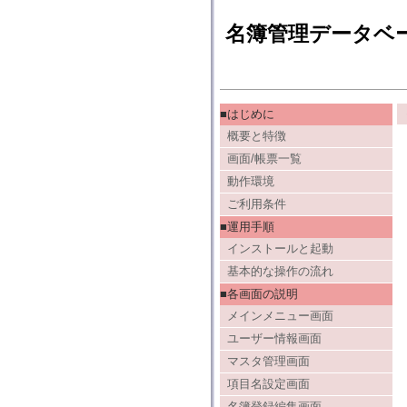
名簿管理データベ
■はじめに
概要と特徴
画面/帳票一覧
動作環境
ご利用条件
■運用手順
インストールと起動
基本的な操作の流れ
■各画面の説明
メインメニュー画面
ユーザー情報画面
マスタ管理画面
項目名設定画面
名簿登録編集画面