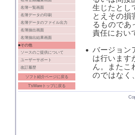
生じたとし
名簿一覧画面
とえその損
名簿データの印刷
名簿データのファイル出力
るものであ
名簿抽出画面
責任におい
名簿抽出結果画面
■その他
バージョン
ソースのご提供について
は行います
ユーザーサポート
ん。またこ
改訂履歴
のではなく
ソフト紹介ページに戻る
T'sWareトップに戻る
Co