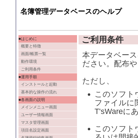
名簿管理データベースのヘルプ
ご利用条件
■はじめに
概要と特徴
本データベース
画面/帳票一覧
動作環境
ださい。配布や
ご利用条件
■運用手順
ただし、
インストールと起動
基本的な操作の流れ
このソフト
■各画面の説明
ファイルに
メインメニュー画面
T'sWare
ユーザー情報画面
マスタ管理画面
このソフト
項目名設定画面
るいは間接
名簿登録編集画面