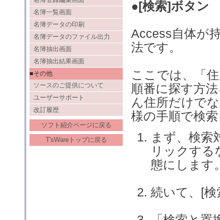
●[検索]ボタン
名簿一覧画面
名簿データの印刷
Access自
名簿データのファイル出力
法です。
名簿抽出画面
名簿抽出結果画面
ここでは、「住
■その他
ソースのご提供について
順番に探す方法
ユーザーサポート
ん住所だけでな
改訂履歴
様の手順で検索
ソフト紹介ページに戻る
まず、検索
T'sWareトップに戻る
リックする
態にします
続いて、[
「検索と置