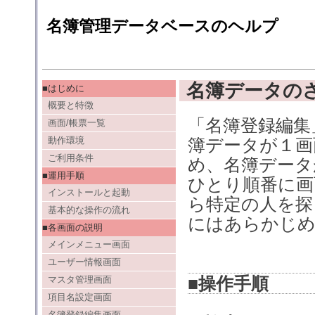
名簿管理データベースのヘルプ
名簿データの
■はじめに
概要と特徴
「名簿登録編集
画面/帳票一覧
動作環境
簿データが１画
ご利用条件
め、名簿データ
■運用手順
ひとり順番に画
インストールと起動
ら特定の人を探
基本的な操作の流れ
にはあらかじめ
■各画面の説明
メインメニュー画面
ユーザー情報画面
■操作手順
マスタ管理画面
項目名設定画面
名簿登録編集画面