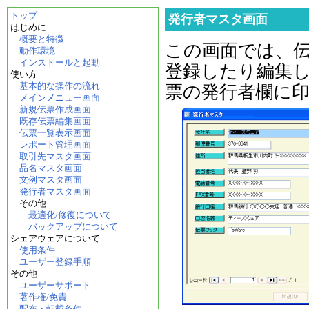
トップ
発行者マスタ画面
はじめに
概要と特徴
この画面では、
動作環境
インストールと起動
登録したり編集
使い方
基本的な操作の流れ
票の発行者欄に
メインメニュー画面
新規伝票作成画面
既存伝票編集画面
伝票一覧表示画面
レポート管理画面
取引先マスタ画面
品名マスタ画面
文例マスタ画面
発行者マスタ画面
その他
最適化/修復について
バックアップについて
シェアウェアについて
使用条件
ユーザー登録手順
その他
ユーザーサポート
著作権/免責