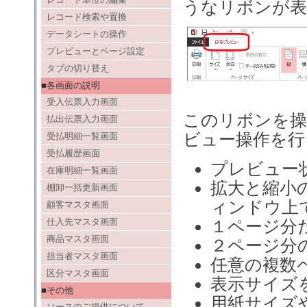
うなリボンが表
レコード検索や置換
データシートの操作
プレビューとページ設定
タブの切り替え
■各画面の説明
受入伝票入力画面
このリボンを操
払出伝票入力画面
ビュー操作を行
受払明細一覧画面
受払履歴画面
プレビュー
在庫明細一覧画面
拡大と縮小
棚卸一括更新画面
ィンドウ上
顧客マスタ画面
仕入先マスタ画面
１ページ分
商品マスタ画面
２ページ分
担当者マスタ画面
任意の複数
区分マスタ画面
表示サイズ
■その他
用紙サイズ
ソースのご提供について