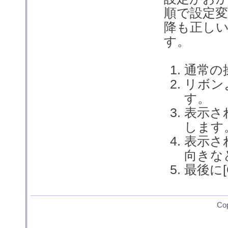
順で設定
降も正し
す。
通常の
リボン
す。
表示さ
します
表示さ
向きな
最後に
Co