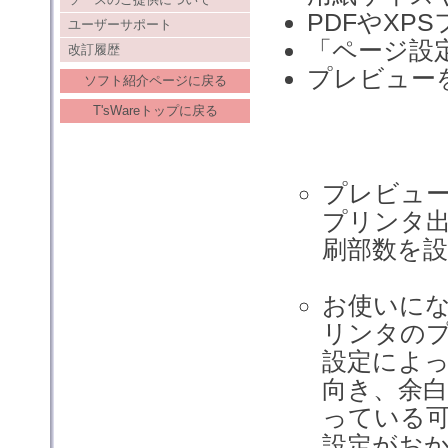
PDFやXP
ユーザーサポート
「ページ設
改訂履歴
プレビュー
ソフト紹介ページに戻る
T'sWareトップに戻る
プレビュ
プリンタ
刷部数を
お使いに
リンタの
設定によ
向き、余
っている
設定がお