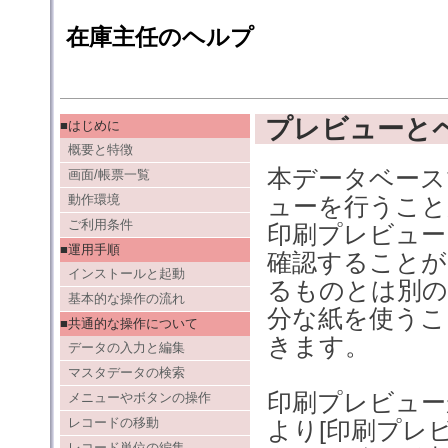
在庫主任のヘルプ
プレビューと
■はじめに
概要と特徴
本データベース
画面/帳票一覧
動作環境
ューを行うこと
ご利用条件
印刷プレビュー
■運用手順
確認することが
インストールと起動
るものとは別の
基本的な操作の流れ
分な紙を使うこ
■共通的な操作について
きます。
データの入力と編集
マスタデータの検索
印刷プレビュー
メニューやボタンの操作
レコードの移動
より[印刷プレ
レコード単位の編集