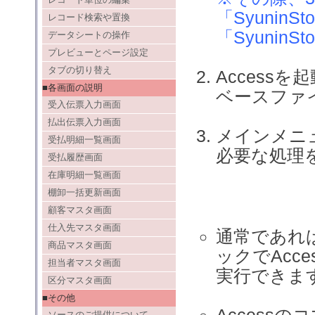
「SyuninSt
レコード検索や置換
「SyuninS
データシートの操作
プレビューとページ設定
タブの切り替え
Access
■各画面の説明
ベースファ
受入伝票入力画面
払出伝票入力画面
メインメニ
受払明細一覧画面
必要な処理
受払履歴画面
在庫明細一覧画面
棚卸一括更新画面
顧客マスタ画面
仕入先マスタ画面
通常であれ
商品マスタ画面
ックでAcc
担当者マスタ画面
実行できま
区分マスタ画面
■その他
Access
ソースのご提供について