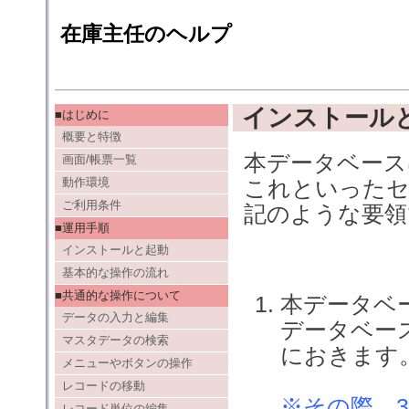
在庫主任のヘルプ
インストール
■はじめに
概要と特徴
本データベース
画面/帳票一覧
動作環境
これといったセ
ご利用条件
記のような要領
■運用手順
インストールと起動
基本的な操作の流れ
■共通的な操作について
本データベー
データの入力と編集
データベース
マスタデータの検索
におきます
メニューやボタンの操作
レコードの移動
※その際、32
レコード単位の編集