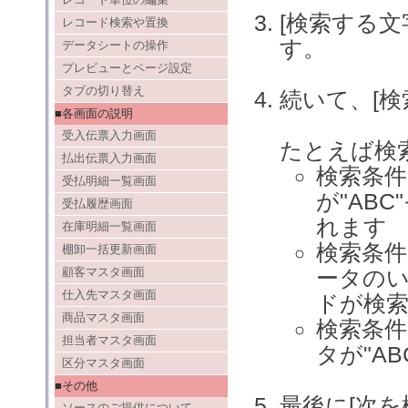
[検索する
レコード検索や置換
す。
データシートの操作
プレビューとページ設定
タブの切り替え
続いて、[検
■各画面の説明
受入伝票入力画面
たとえば検索
払出伝票入力画面
検索条
受払明細一覧画面
が"AB
受払履歴画面
れます
在庫明細一覧画面
検索条
棚卸一括更新画面
顧客マスタ画面
ータのい
仕入先マスタ画面
ドが検
商品マスタ画面
検索条
担当者マスタ画面
タが"A
区分マスタ画面
■その他
最後に[次
ソースのご提供について