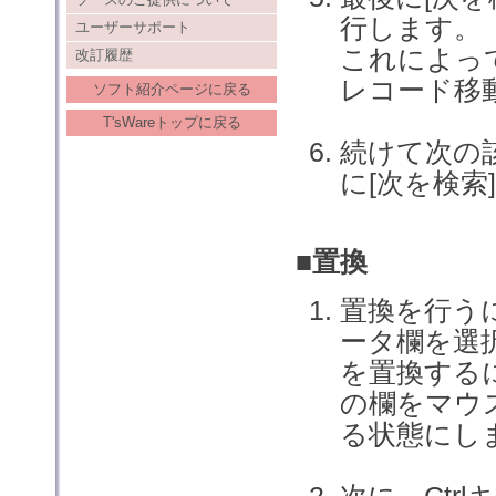
行します。
ユーザーサポート
これによっ
改訂履歴
レコード移
ソフト紹介ページに戻る
T'sWareトップに戻る
続けて次の
に[次を検
■置換
置換を行う
ータ欄を選
を置換する
の欄をマウ
る状態にし
次に、Ctr