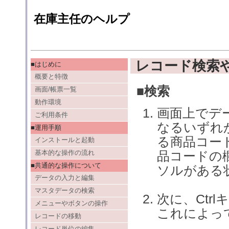
在庫主任のヘルプ
レコード検索
■はじめに
概要と特徴
■検索
画面/帳票一覧
動作環境
画面上でデ
ご利用条件
なるいずれ
■運用手順
る商品コー
インストールと起動
基本的な操作の流れ
品コードの
■共通的な操作について
ソルがある
データの入力と編集
マスタデータの検索
次に、Ctr
メニューやボタンの操作
これによっ
レコードの移動
レコード単位の編集