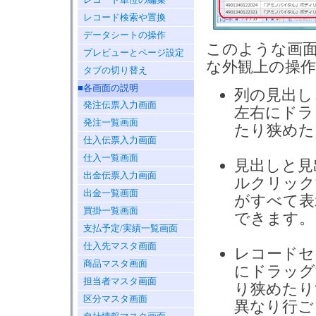
レコード検索や置換
データシートの操作
このような画面
プレビューとページ設定
な外観上の操
タブの切り替え
■各画面の説明
列の見出し
発注伝票入力画面
左右にドラ
発注一覧画面
たり狭めた
仕入伝票入力画面
仕入一覧画面
見出しと見
出金伝票入力画面
ルクリック
出金一覧画面
がすべて表
買掛一覧画面
できます。
支払予定/実績一覧画面
仕入先マスタ画面
レコードセ
商品マスタ画面
にドラッグ
担当者マスタ画面
り狭めたり
区分マスタ画面
異なり行ご