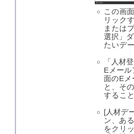
この画面
リック
または
選択」
たいデ
「人材登
Eメー
面のE
と、そ
するこ
[人材デ
ン、ある
をクリ