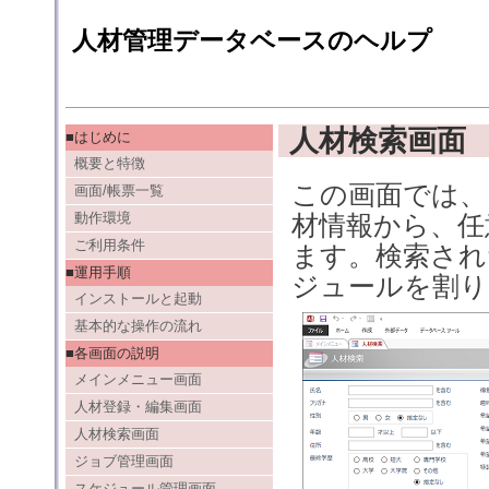
人材管理データベースのヘルプ
人材検索画面
■はじめに
概要と特徴
この画面では、
画面/帳票一覧
動作環境
材情報から、任
ご利用条件
ます。検索され
■運用手順
ジュールを割り
インストールと起動
基本的な操作の流れ
■各画面の説明
メインメニュー画面
人材登録・編集画面
人材検索画面
ジョブ管理画面
スケジュール管理画面