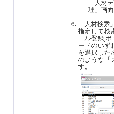
「人材
理」画
「人材検索
指定して検
ール登録]
ードのいず
を選択した
のような「
す。