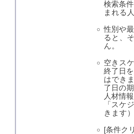
検索条
まれる
性別や最
ると、
ん。
空きス
終了日
はでき
了日の
人材情
「スケ
きます
[条件ク