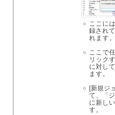
ここに
録され
れます
ここで任
リック
に対し
ます。
[新規ジ
て、「
に新し
す。