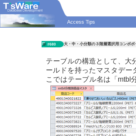
Access Tips
大・中・小分類の３階層選択用コンボボ
#680
テーブルの構造として、大
ールドを持ったマスタデー
こではテーブル名は「mtb