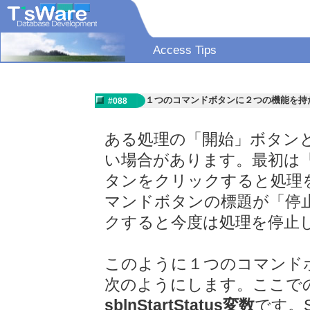
Access Tips
１つのコマンドボタンに２つの機能を持
#088
ある処理の「開始」ボタン
い場合があります。最初は
タンをクリックすると処理
マンドボタンの標題が「停
クすると今度は処理を停止
このように１つのコマンド
次のようにします。ここで
sblnStartStatus変数
です。S