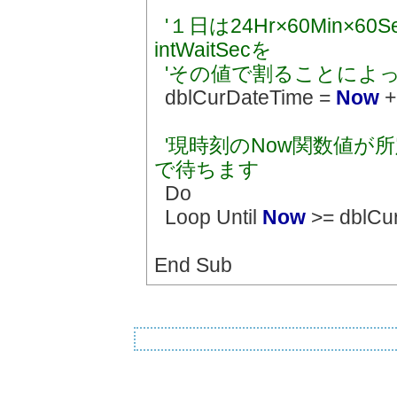
'１日は24Hr×60Min×6
intWaitSecを
'その値で割ることによ
dblCurDateTime =
Now
+
'現時刻のNow関数値
で待ちます
Do
Loop Until
Now
>= dblCu
End Sub