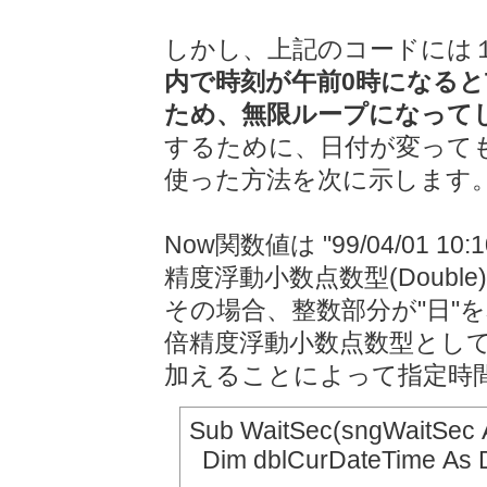
しかし、上記のコードには
内で時刻が午前0時になると
ため、無限ループになって
するために、日付が変って
使った方法を次に示します
Now関数値は "99/04/01 
精度浮動小数点数型(Doub
その場合、整数部分が"日"
倍精度浮動小数点数型とし
加えることによって指定時
Sub WaitSec(sngWaitSec A
Dim dblCurDateTime As 