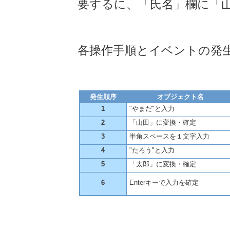
要するに、「氏名」欄に「山
各操作手順とイベントの発
発生順序
オブジェクト名
1
"やまだ"と入力
2
「山田」に変換・確定
3
半角スペースを１文字入力
4
"たろう"と入力
5
「太郎」に変換・確定
6
Enterキーで入力を確定