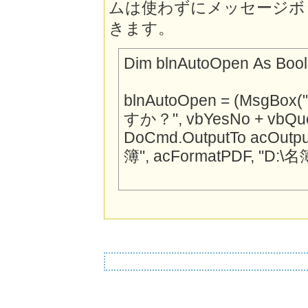
ムは使わずにメッセージボ
きます。
Dim blnAutoOpen As Boo
blnAutoOpen = (Ms
すか？", vbYesNo + vbQues
DoCmd.OutputTo acOutpu
簿", acFormatPDF, "D:
\
名簿