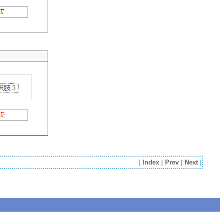
|
Index
|
Prev
|
Next
|