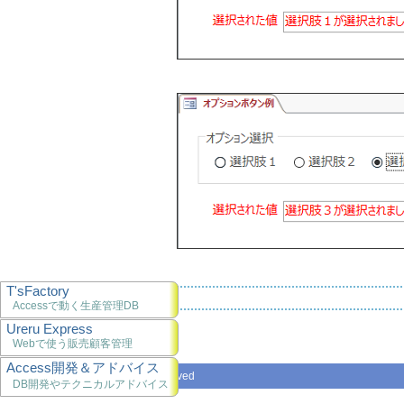
T'sFactory
Accessで動く生産管理DB
Ureru Express
Webで使う販売顧客管理
Access開発＆アドバイス
Copyright © T'sWare All rights reserved
DB開発やテクニカルアドバイス