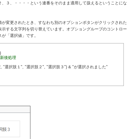
２、３、・・・・という連番をそのまま適用して扱えるということにな
値が変更されたとき、すなわち別のオプションボタンがクリックされた
表示する文字列を切り替えています。オプショングループのコントロー
スが「選択値」です。
)
更新後処理
, "選択肢１", "選択肢２", "選択肢３") & "が選択されました"