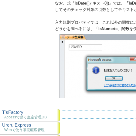
なお、式『IsDate([テキスト0])』では、
「IsD
してそのチェック対象の引数としてテキストボ
入力規則プロパティでは、これ以外の関数に
どうかを調べるには、
「IsNumeric」関数
を
T'sFactory
Accessで動く生産管理DB
Ureru Express
Webで使う販売顧客管理