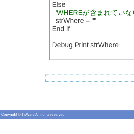
Else
'WHEREが含まれてい
strWhere = ""
End If
Debug.Print strWhere
Copyright © T'sWare All rights reserved