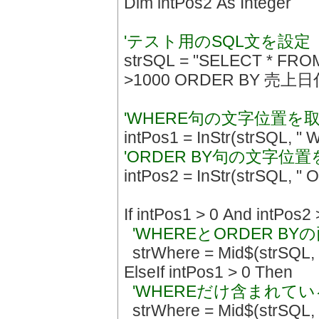
Dim intPos2 As Integer
'テスト用のSQL文を設定
strSQL = "SELECT * 
>1000 ORDER BY 売上日
'WHERE句の文字位置を
intPos1 = InStr(strSQL, "
'ORDER BY句の文字位
intPos2 = InStr(strSQL, "
If intPos1 > 0 And intPos2
'WHEREとORDER 
strWhere = Mid$(strSQL, in
ElseIf intPos1 > 0 Then
'WHEREだけ含まれて
strWhere = Mid$(strSQL, 