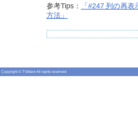
参考Tips：
「#247 列の再
方法」
Copyright © T'sWare All rights reserved