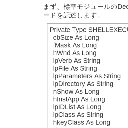
まず、標準モジュールのDecl
ードを記述します。
Private Type SHELLEXE
cbSize As Long
fMask As Long
hWnd As Long
lpVerb As String
lpFile As String
lpParameters As String
lpDirectory As String
nShow As Long
hInstApp As Long
lpIDList As Long
lpClass As String
hkeyClass As Long