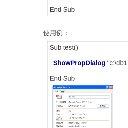
End Sub
使用例：
Sub test()
ShowPropDialog
"c:
\
db1
End Sub