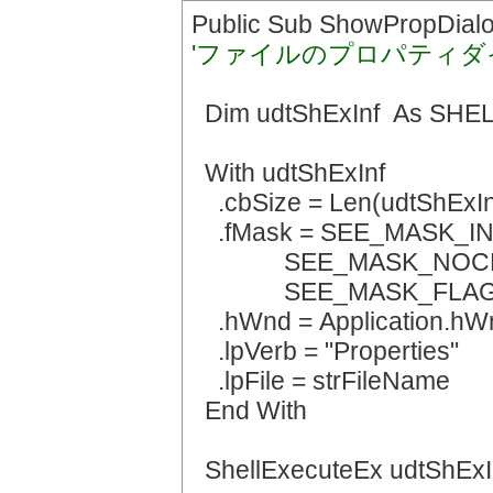
Public Sub ShowPropDialo
'ファイルのプロパティ
Dim udtShExInf As SH
With udtShExInf
.cbSize = Len(udtShExIn
.fMask = SEE_MASK_IN
SEE_MASK_NOCLOS
SEE_MASK_FLAG_
.hWnd = Application.h
.lpVerb = "Properties"
.lpFile = strFileName
End With
ShellExecuteEx udtShExI