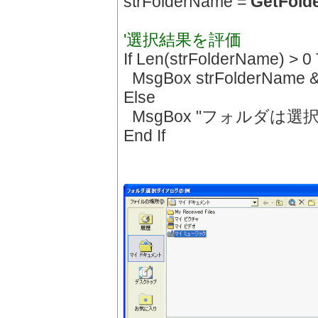
strFolderName =
GetFold
'選択結果を評価
If Len(strFolderName) > 0
MsgBox strFolderNa
Else
MsgBox "フォルダは
End If