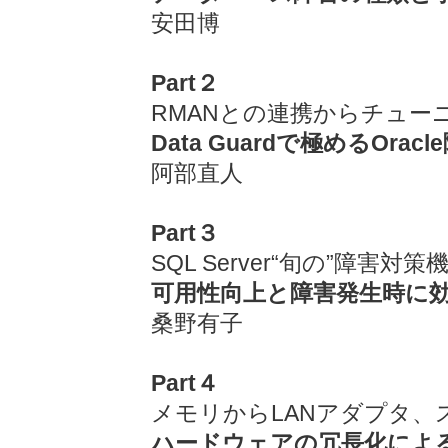
安田博
Part２
RMANとの連携からチュー
Data Guardで極めるOra
阿部直人
Part３
SQL Server“旬の”障害対策
可用性向上と障害発生時に
桑野有子
Part４
メモリからLANアダプタ、
ハードウェアの冗長化によ