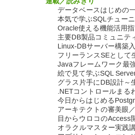
連載／読みきり
データベースはじめの
本気で学ぶSQLチュー
Oracle使える機能活用
主要DB製品コミュニテ
Linux-DBサーバー構
フリーランスSEとして
Javaフレームワーク最
絵で見て学ぶSQL Serv
グラス片手にDB設計～
.NETコントロールま
今日からはじめるPostg
アーキテクトの審美眼／
目からウロコのAcces
オラクルマスター実践